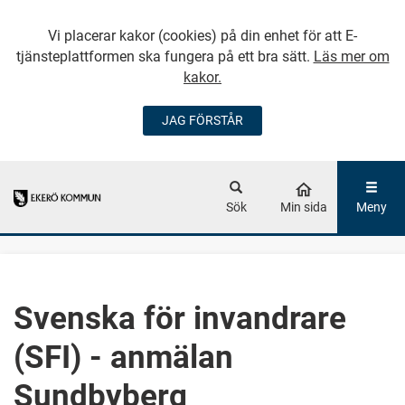
Vi placerar kakor (cookies) på din enhet för att E-
tjänsteplattformen ska fungera på ett bra sätt.
Läs mer om
kakor.
JAG FÖRSTÅR
GÅ DIREKT TILL
HUVUDINNEHÅLLET
Sök
Min sida
Meny
Svenska för invandrare
(SFI) - anmälan
Sundbyberg