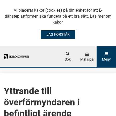
Vi placerar kakor (cookies) på din enhet för att E-
tjänsteplattformen ska fungera på ett bra sätt.
Läs mer om
kakor.
JAG FÖRSTÅR
GÅ DIREKT TILL
HUVUDINNEHÅLLET
Sök
Min sida
Meny
Yttrande till
överförmyndaren i
befintligt ärende