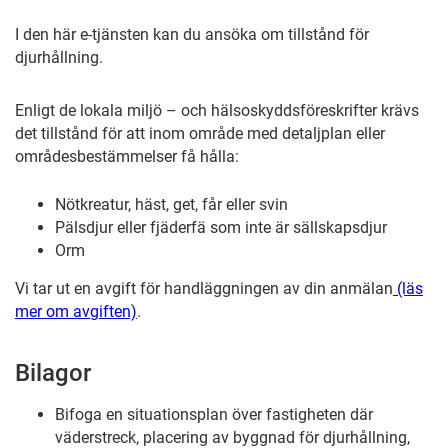
I den här e-tjänsten kan du ansöka om tillstånd för
djurhållning.
Enligt de lokala miljö – och hälsoskyddsföreskrifter krävs
det tillstånd för att inom område med detaljplan eller
områdesbestämmelser få hålla:
Nötkreatur, häst, get, får eller svin
Pälsdjur eller fjäderfä som inte är sällskapsdjur
Orm
Vi tar ut en avgift för handläggningen av din anmälan
(läs
mer om avgiften)
.
Bilagor
Bifoga en situationsplan över fastigheten där
väderstreck, placering av byggnad för djurhållning,