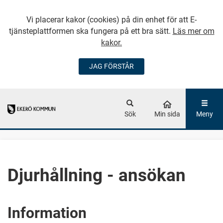
Vi placerar kakor (cookies) på din enhet för att E-
tjänsteplattformen ska fungera på ett bra sätt.
Läs mer om
kakor.
JAG FÖRSTÅR
GÅ DIREKT TILL
HUVUDINNEHÅLLET
Sök
Min sida
Meny
Djurhållning - ansökan
Information