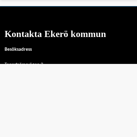
Kontakta Ekerö kommun
Besöksadress
Tappströmsvägen 2
Tel: 08-124 571 00
Kontakta kommunen
Länkar